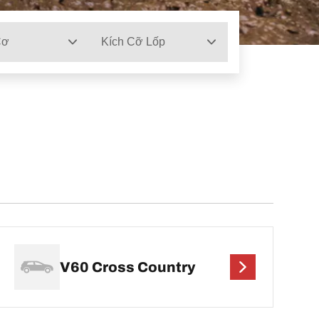
Cơ
Kích Cỡ Lốp
V60 Cross Country