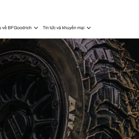
u về BFGoodrich
Tin tức và khuyến mại