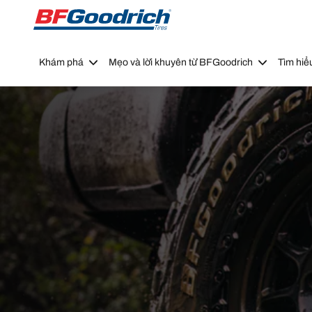
Go to page content
Go to page navigation
Khám phá
Mẹo và lời khuyên từ BFGoodrich
Tìm hiể