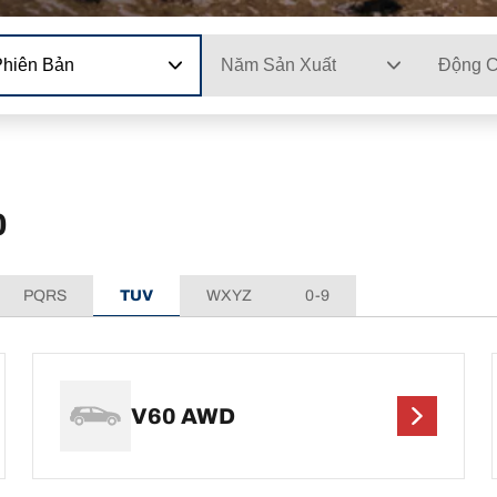
Phiên Bản
Năm Sản Xuất
Động 
0
PQRS
TUV
WXYZ
0-9
V60 AWD