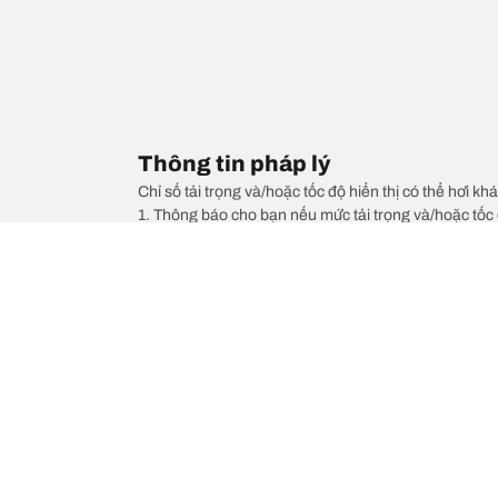
Thông tin pháp lý
Chỉ số tải trọng và/hoặc tốc độ hiển thị có thể hơi khá
1. Thông báo cho bạn nếu mức tải trọng và/hoặc tốc 
2. Xác định liệu áp suất lốp có cần điều chỉnh cho kí
/
Hãng xe
BRABUS