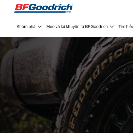
Go to page content
Go to page navigation
Khám phá
Mẹo và lời khuyên từ BFGoodrich
Tìm hiể