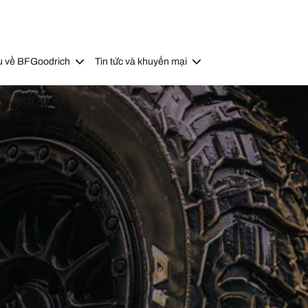
u về BFGoodrich
Tin tức và khuyến mại