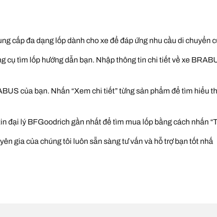
g cấp đa dạng lốp dành cho xe để đáp ứng nhu cầu di chuyển c
cụ tìm lốp hướng dẫn bạn. Nhập thông tin chi tiết về xe BRABU
BRABUS của bạn. Nhấn “Xem chi tiết” từng sản phẩm để tìm hiểu t
 tin đại lý BFGoodrich gần nhất để tìm mua lốp bằng cách nhấn “Tì
yên gia của chúng tôi luôn sẵn sàng tư vấn và hỗ trợ bạn tốt nhấ