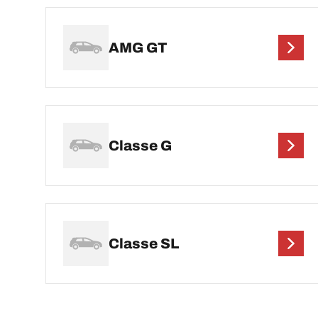
AMG GT
Classe G
Classe SL