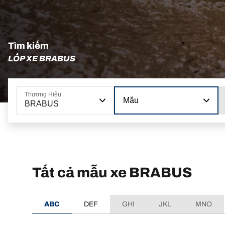
Tìm kiếm
LỐP XE BRABUS
Thương Hiệu
Mẫu
BRABUS
Tất cả mẫu xe BRABUS
ABC
DEF
GHI
JKL
MNO