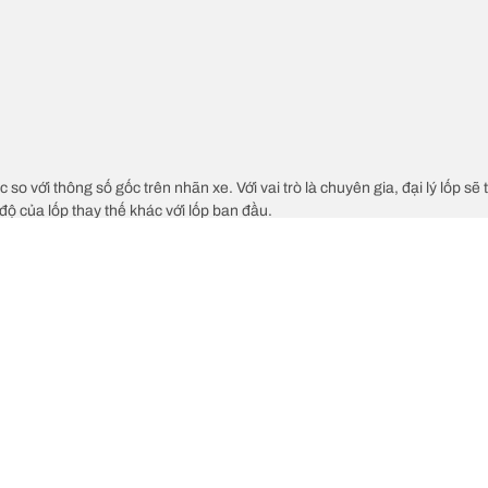
c so với thông số gốc trên nhãn xe. Với vai trò là chuyên gia, đại lý lốp sẽ
độ của lốp thay thế khác với lốp ban đầu.
ch cỡ lốp thay thế đề xuất hay không.
Cấu hình lốp của 