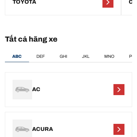
TOYOTA
CI
Tất cả hãng xe
ABC
DEF
GHI
JKL
MNO
PQ
AC
ACURA