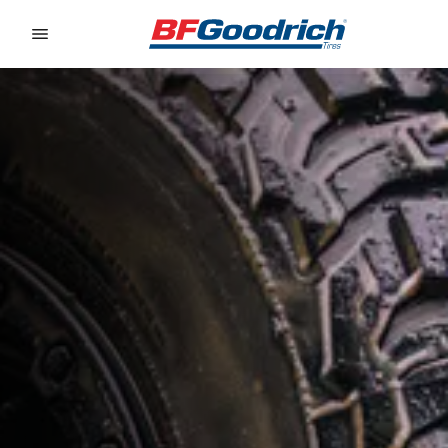
Go to page content
Go to page navigation