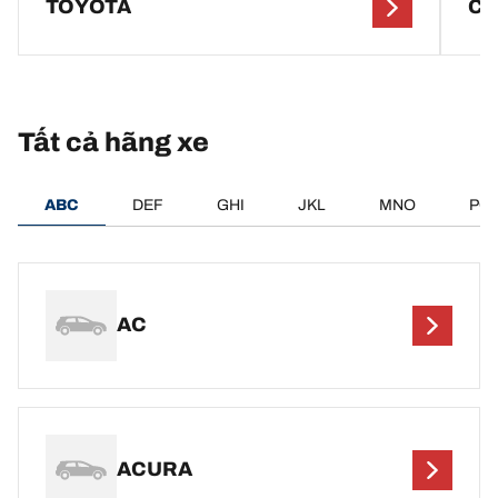
TOYOTA
CI
Tất cả hãng xe
ABC
DEF
GHI
JKL
MNO
PQ
AC
ACURA