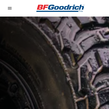
Go to page content
Go to page navigation