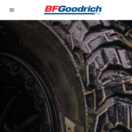
Go to page content
Go to page navigation