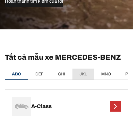
Hoàn thành tìm kiếm của tôi
Tất cả mẫu xe MERCEDES-BENZ
ABC
DEF
GHI
JKL
MNO
PQ
A-Class